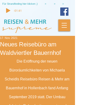
Für Strandfeeling hier klicken ;) > > >
-01:41
17. Nov. 2021
Neues Reisebüro am
Waldviertler Bauernhof
Die Eröffnung der neuen 
Büroräumlichkeiten von Michaela 
Scheidls Reisebüro Reisen & Mehr am 
Bauernhof in Hollenbach fand Anfang 
September 2019 statt. Der Umbau 